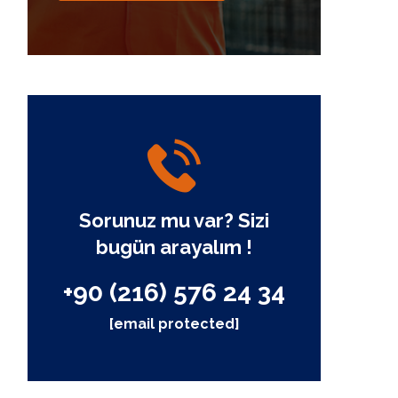
Sorunuz mu var? Sizi
bugün arayalım !
+90 (216) 576 24 34
[email protected]