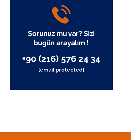
Sorunuz mu var? Sizi
bugün arayalım !
+90 (216) 576 24 34
[email protected]