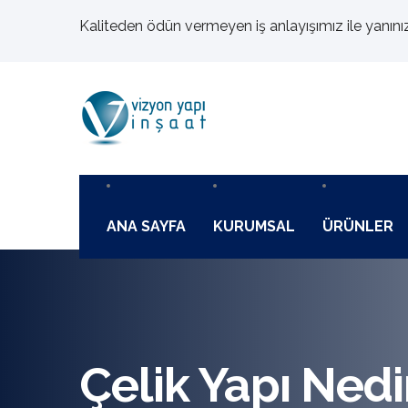
Kaliteden ödün vermeyen iş anlayışımız ile yanını
ANA SAYFA
KURUMSAL
ÜRÜNLER
Çelik Yapı Nedi