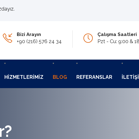
zdayız.
Bizi Arayın
Çalışma Saatleri
+90 (216) 576 24 34
Pzt - Cu: 9:00 & 1
HIZMETLERIMIZ
BLOG
REFERANSLAR
İLETIŞ
r?