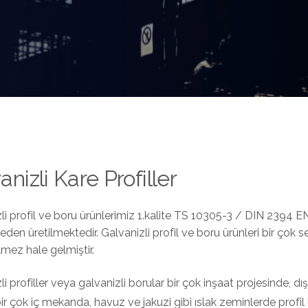
anizli Kare Profiller
li profil ve boru ürünlerimiz 1.kalite TS 10305-3 / DIN 2394 
en üretilmektedir. Galvanizli profil ve boru ürünleri bir çok 
mez hale gelmiştir.
li profiller veya galvanizli borular bir çok inşaat projesinde
ir çok iç mekanda, havuz ve jakuzi gibi ıslak zeminlerde profil 