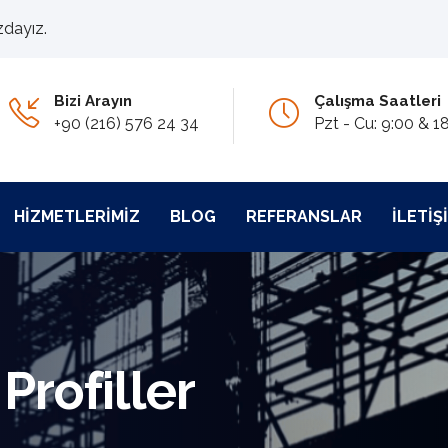
zdayız.
Bizi Arayın
Çalışma Saatleri
+90 (216) 576 24 34
Pzt - Cu: 9:00 & 1
HIZMETLERIMIZ
BLOG
REFERANSLAR
İLETIŞ
Profiller