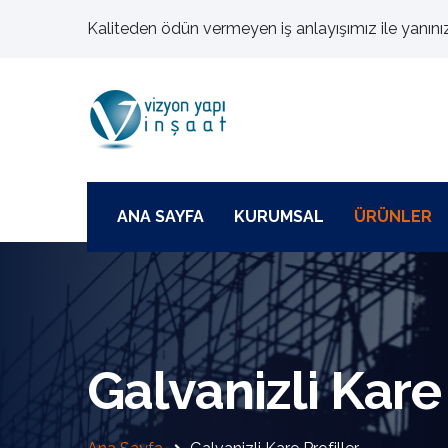
Kaliteden ödün vermeyen iş anlayışımız ile yanını
ANA SAYFA
KURUMSAL
ÜRÜNLER
Galvanizli Kare 