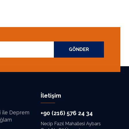
GÖNDER
İletişim
i ile Deprem
+90 (216) 576 24 34
ağlam
Necip Fazıl Mahallesi Aybars
ı