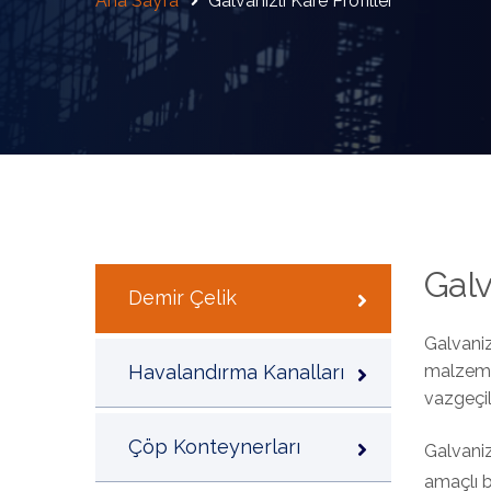
Ana Sayfa
Galvanizli Kare Profiller
Galv
Demir Çelik
Galvaniz
Havalandırma Kanalları
malzemed
vazgeçil
Çöp Konteynerları
Galvaniz
amaçlı b