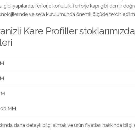
vs. gibi yapılarda, ferforje korkuluk, ferforje kapı gibi demir do
knolojilerinde ve sera kurulumunda önemli ölçüde tercih edilm
anizli Kare Profiller stoklarımız
leri
MM
MM
MM
3,00 MM
kında daha detaylı bilgi almak ve ürün fiyatları hakkında bilgi 