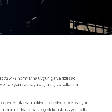
EN 10219-2 normlarına uygun galvanizli sac
sektörde yerini almaya başlamış ve kullanımı
, dış cephe kaplama, makine üretiminde, dekorasyon
kullanımı ihtiyacında ve çelik konstrüksiyon çelik