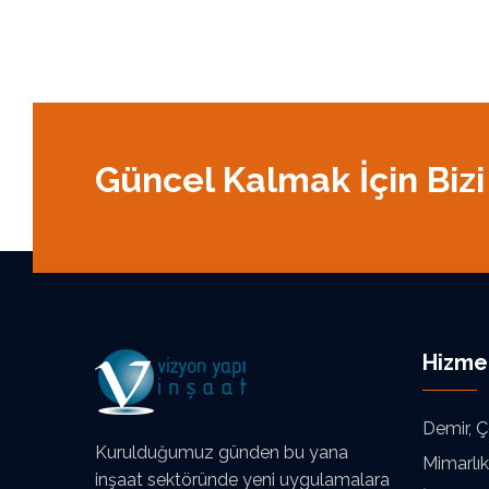
Güncel Kalmak İçin Bizi
Hizme
Demir, Ç
Kurulduğumuz günden bu yana
Mimarlık
inşaat sektöründe yeni uygulamalara