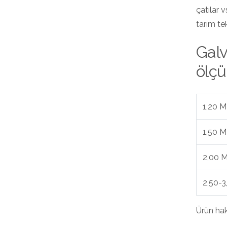
çatılar 
tarım te
Galv
ölçü
1,20 
1,50 
2,00 
2,50-
Ürün hak